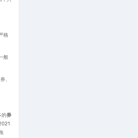
严格
一般
证券、
多的
券
021
拖