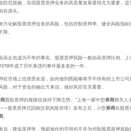
险防范措施，实现股票质押业务的高质量发展显得尤为重要。监
制在源头。
努力化解股票质押业务的风险，包括控制质押率、健全风险指标
下降。
险高企也成为不争的事实。股票质押风险一般由高质押比例、上
018年成了历年来违约事件最多发的一年。
押在市场上也很受欢迎，如何做到既能够将手中持有的上市公司
风险，对于资金的融出方来说，做好风控至关重要。
券商
股权质押的规模也保持下降态势。”上海一家中型
券商
相关人
号——股票质押式回购交易风险管理》发布之后，小型
券商
在股票
商
。
来说，降低质押率，预留操作的空间也不失为控制股票质押风险