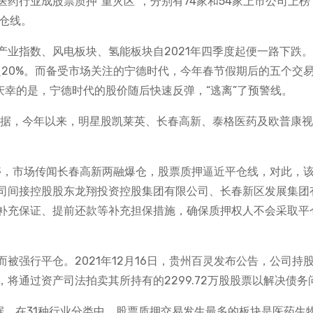
药行业成股票质押“重灾区”，分别有74家和54家上市公司上榜
仓线。
业指数、风电板块、氢能板块自2021年四季度起便一路下跌。
跌超20%。而备受市场关注的宁德时代，今年春节假期后的五个交
值得庆幸的是，宁德时代的股价随后快速反弹，“逃离”了预警线。
数据，今年以来，明星股凯莱英、长春高新、泰格医药及欧普康
停，市场传闻长春高新两融爆仓，股票质押逼近平仓线，对此，
司间接控股股东龙翔投资控股集团有限公司、长春新区发展集团
补充保证、提前还款等补充担保措施，确保质押权人不会采取平
强行平仓。2021年12月16日，贵州百灵发布公告，公司持股
将通过资产司法拍卖其所持有的2299.72万股股票以解决债务
据，在31种行业分类中，股票质押交易发生最多的板块是医药生