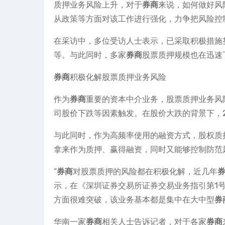
质押业务风险上升，对于
券商
来说，如何做好风
从政策等方面对该工作进行强化，力争把风险控
在采访中，多位受访人士表示，已采取积极措施
等。与此同时，多家
券商
股票质押规模也在迅速
券商
积极化解股票质押业务风险
作为
券商
重要的资本中介业务，股票质押业务风
司股价下跌等因素触发。在股价大跌的背景下，2
与此同时，作为高频率使用的融资方式，股权质
拿来作为质押、赢得融资，同时又能够控制防范
“
券商
对股票质押的风险都在积极化解，近几年
示，在《深圳证券交易所证券交易业务指引第1
方面很难突破，该业务基本都是集中在大中型
券
华南一家
券商
相关人士告诉记者，对于各家
券商