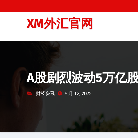
跳
至
XM外汇官网
内
容
A股剧烈波动5万亿
财经资讯
5 月 12, 2022