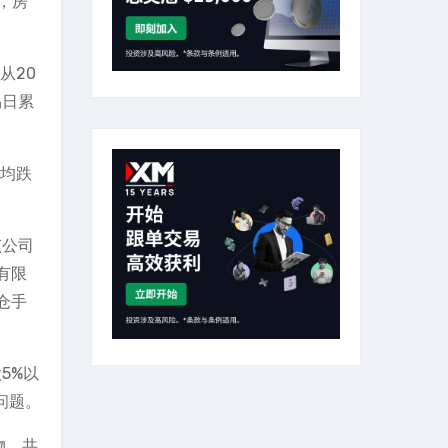
，房
从20
易日累
视均跌
该公司
有限
仓手
5%以
问题。
物，共