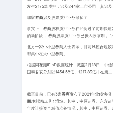
发生2176笔质押，涉及244家上市公司，其涉
哪家
券商
涉及股票质押业务最多？
事实上，
券商
股权质押业务在经历过了前期快速
的新阶段，
券商
股票质押业务已步入收缩期， “
北方一家中小型
券商
人士表示，目前风控合规较
都集中在大中型
券商
。
根据同花顺iFinD数据统计，截至2月18日，
国泰君安分别以1454.58亿、1217.83亿排在
截至目前，已有3家
券商
发布了2021年业绩快
商
净利润出现了滑坡。其中，中原证券、东方证
年度计提资产减值准备情况，其中，中原证券、