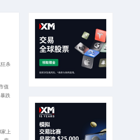
疯狂杀
押市值
价暴跌
1家上