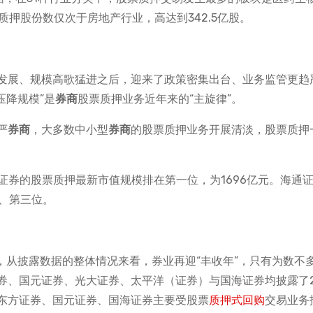
及质押股份数仅次于房地产行业，高达到342.5亿股。
发展、规模高歌猛进之后，迎来了政策密集出台、业务监管更趋
压降规模”是
券商
股票质押业务近年来的“主旋律”。
严
券商
，大多数中小型
券商
的股票质押业务开展清淡，股票质押
中信证券的股票质押最新市值规模排在第一位，为1696亿元。海通
第二、第三位。
报，从披露数据的整体情况来看，券业再迎“丰收年”，只有为数不
券、国元证券、光大证券、太平洋（证券）与国海证券均披露了2
东方证券、国元证券、国海证券主要受股票
质押式回购
交易业务