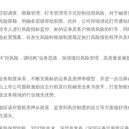
尽职调查、限额管理、盯市管理等方式控制信用风险。对于融资
风险限额，明确各层级审批权限。此外，公司持续强化盯市通知
排专人进行风险指标监控、标的证券及客户舆情风险的盯市，同
急处置预案，在发生风险时根据制度规定执行风险报告程序并及
持“控风险，调结构”业务思路，加强项目风险管理，高质量发展
业务制度体系，不断完善标的证券及质押率模型，并进一步压降
以上市公司股权激励自主行权及行权融资业务为抓手，打造智能
该业务领域的行业领先优势。
都应该对股权质押从政策、监管到风控制度的设立等方面做好强
在源头。
险保驾护航。2021年年末，深交所发布《深圳证券交易所证