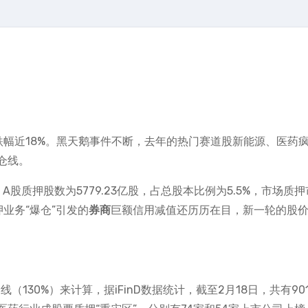
大跌幅近18%。黑天鹅事件不断，去年的热门赛道股新能源、医药
仓线。
日，A股质押股数为5779.23亿股，占总股本比例为5.5%，市场质
质押业务“爆仓”引发的
券商
巨额信用减值还历历在目，新一轮的股
（130%）来计算，据iFinD数据统计，截至2月18日，共有90