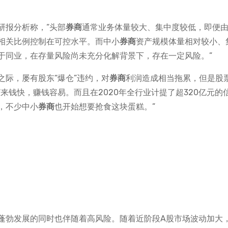
研报分析称，“头部
券商
通常业务体量较大、集中度较低，即便
相关比例控制在可控水平。而中小
券商
资产规模体量相对较小、
于同业，在存量风险尚未充分化解背景下，存在一定风险。”
之际，屡有股东“爆仓”违约，对
券商
利润造成相当拖累，但是股
来钱快，赚钱容易。而且在2020年全行业计提了超320亿元的
，不少中小
券商
也开始想要抢食这块蛋糕。”
蓬勃发展的同时也伴随着高风险。随着近阶段A股市场波动加大