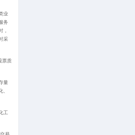
类业
服务
时，
时采
股票质
存量
化、
化工
券交易