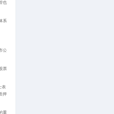
管也
体系
市公
股票
士表
质押
的重