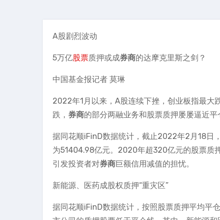
A股剧烈波动
5万亿
股票
质押或成
券商
的达摩克里斯之剑？
中国基金报记者 莫琳
2022年1月以来，A股连续下挫，创业板指最
跌，
券商
的部分两融业务和股票质押屡屡逼近平
据同花顺iFinD数据统计，截止2022年2月18
为51404.98亿元。2020年超320亿元的股票
引发投资者对
券商
巨额信用减值的担忧。
新能源、医药成股权质押“重灾区”
据同花顺iFinD数据统计，按照股票质押平均平仓线