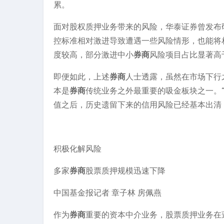
累。
面对股权质押业务带来的风险，华泰证券曾发布
控标准相对激进导致遭遇一些风险情形，也能将
度较高，部分激进中小
券商
风险项目占比显著高
即便如此，上述
券商
人士透露，虽然在市场下行
本是
券商
传统业务之外最重要的吸金板块之一。“
值之后，历史遗留下来的信用风险已经基本出清
积极化解风险
多家
券商
股票质押规模迅速下降
中国基金报记者 章子林 房佩燕
作为
券商
重要的资本中介业务，股票质押业务在