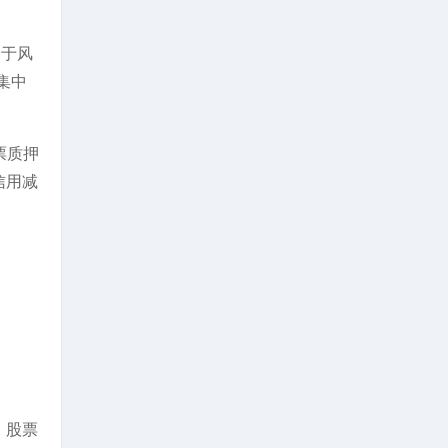
由于风
集中
票质押
信用减
，股票