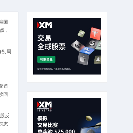
美国
1点，
分别周
储首
续回
美股反
表态