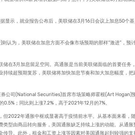
ch)数据显示，就业报告公布后，美联储在3月16日会议上加息50个
e Tilley)则认为，美联储在加息方面不会像市场预期的那样“激进”，预
联储在3月加息留足空间。高通胀是当前美联储面临的首要任务
业持续超预期复苏，美联储将加快加息节奏和加大加息幅度，把
National Securities)首席市场策略师霍根(Art Hogan
月的0.5%；同比则上涨7.2%，高于2021年12月的7%。
，但2022年通胀中枢或显著高于疫情前水平。从基本面来看，
费类型由商品转向服务，美国通胀缺乏持续上涨的动能。从通胀
全传导。此外，租金和工资上涨等因素对美国通胀起到较强的支