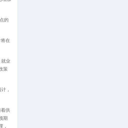
基点的
计将在
，就业
政策
)预计，
随着供
预期
撑，