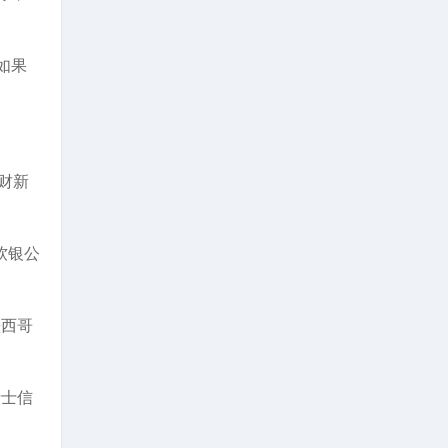
如果
月财新
软银公
墨西哥
瑞士信