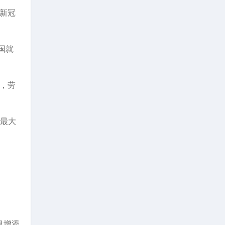
月新冠
国就
场，劳
的最大
加息增添