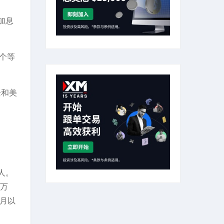
加息
一个等
企和美
人。
7万
4月以