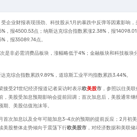
周，受企业财报表现强劲、科技股从1月的暴跌中反弹等因素影响，
，报4500.53点；纳斯达克综合指数累涨2.38%，报14098.0
，报35089.74点。
其次是非必需消费品板块，涨幅略低于4%；金融板块和科技板块
斯达克综合指数累跌9.89%，道琼斯工业平均指数累跌3.44%。
荣接受21世纪经济报道记者采访时表示
欧
美股
市
，参照以往美联
前，美股受加息预期影响会提前回调；首次加息后，美股通常继
预期、美股估值泡沫等。
月首次加息以及全年可能加息3-4次的预期的提前反应；2月初
续美股整体走势倾向于震荡下行
欧美股市
，对经济数据和美联储