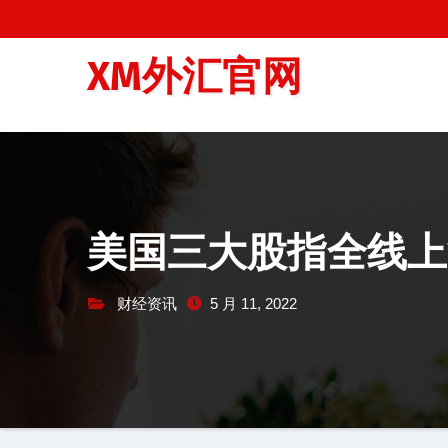
跳
至
XM外汇官网
内
容
美国三大股指全线上
财经资讯
5 月 11, 2022