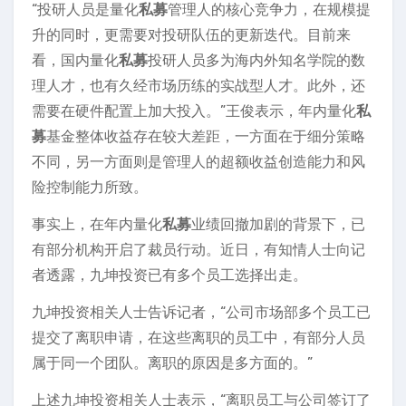
“投研人员是量化
私募
管理人的核心竞争力，在规模提
升的同时，更需要对投研队伍的更新迭代。目前来
看，国内量化
私募
投研人员多为海内外知名学院的数
理人才，也有久经市场历练的实战型人才。此外，还
需要在硬件配置上加大投入。”王俊表示，年内量化
私
募
基金整体收益存在较大差距，一方面在于细分策略
不同，另一方面则是管理人的超额收益创造能力和风
险控制能力所致。
事实上，在年内量化
私募
业绩回撤加剧的背景下，已
有部分机构开启了裁员行动。近日，有知情人士向记
者透露，九坤投资已有多个员工选择出走。
九坤投资相关人士告诉记者，“公司市场部多个员工已
提交了离职申请，在这些离职的员工中，有部分人员
属于同一个团队。离职的原因是多方面的。”
上述九坤投资相关人士表示，“离职员工与公司签订了