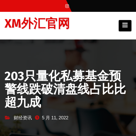
跳
至
XM外汇官网
内
容
203只量化私募基金预
警线跌破清盘线占比比
超九成
财经资讯
5 月 11, 2022