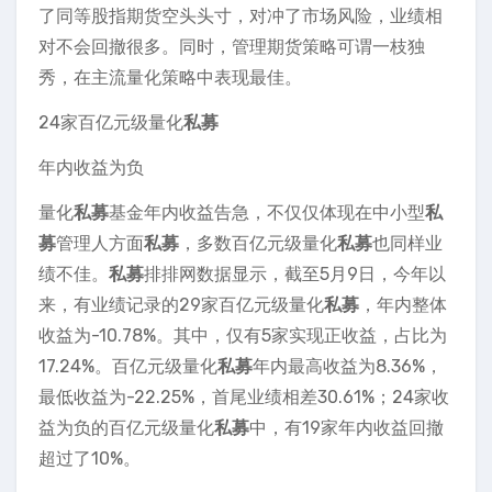
了同等股指期货空头头寸，对冲了市场风险，业绩相
对不会回撤很多。同时，管理期货策略可谓一枝独
秀，在主流量化策略中表现最佳。
24家百亿元级量化
私募
年内收益为负
量化
私募
基金年内收益告急，不仅仅体现在中小型
私
募
管理人方面
私募
，多数百亿元级量化
私募
也同样业
绩不佳。
私募
排排网数据显示，截至5月9日，今年以
来，有业绩记录的29家百亿元级量化
私募
，年内整体
收益为-10.78%。其中，仅有5家实现正收益，占比为
17.24%。百亿元级量化
私募
年内最高收益为8.36%，
最低收益为-22.25%，首尾业绩相差30.61%；24家收
益为负的百亿元级量化
私募
中，有19家年内收益回撤
超过了10%。