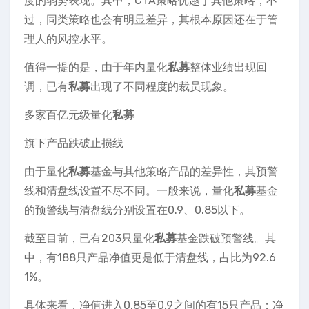
度的弱势表现。其中，CTA策略优越于其他策略，不
过，同类策略也会有明显差异，其根本原因还在于管
理人的风控水平。
值得一提的是，由于年内量化
私募
整体业绩出现回
调，已有
私募
出现了不同程度的裁员现象。
多家百亿元级量化
私募
旗下产品跌破止损线
由于量化
私募
基金与其他策略产品的差异性，其预警
线和清盘线设置不尽不同。一般来说，量化
私募
基金
的预警线与清盘线分别设置在0.9、0.85以下。
截至目前，已有203只量化
私募
基金跌破预警线。其
中，有188只产品净值更是低于清盘线，占比为92.6
1%。
具体来看，净值进入0.85至0.9之间的有15只产品；净