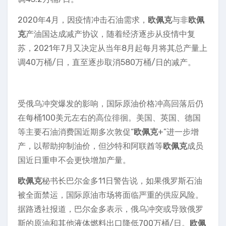
2020年4月，因疫情冲击石油需求，
欧佩克
与非
欧佩
克
产油国达成减产协议，随着经济逐步从疫情中复
苏，2021年7月又决定从当年8月起每月将其总产量上
调40万桶/日，直至逐步取消580万桶/日的减产。
受俄乌冲突爆发的影响，国际原油价格冲高回落后仍
在每桶100美元左右的高位徘徊。美国、英国、德国
等主要石油消费国近期多次敦促“
欧佩克
+”进一步增
产，以帮助抑制油价，但沙特和阿联酋等
欧佩克
成员
国近日重申不会更快增加产量。
欧佩克
秘书长巴尔金多11日警告说，如果俄罗斯石油
被全面禁运，国际原油市场将面临严重的供应风险。
据路透社报道，巴尔金多表示，俄乌冲突或导致俄罗
斯的原油和其他液体燃料出口降低700万桶/日。
欧佩