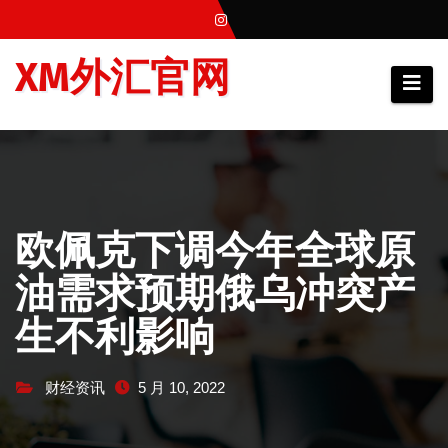
跳
至
XM外汇官网
内
容
欧佩克下调今年全球原
油需求预期俄乌冲突产
生不利影响
财经资讯
5 月 10, 2022