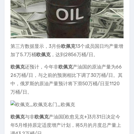
第三方数据显示，3月份
欧佩克
13个成员国日均产量增
加了5.7万桶
欧佩克
，达到2856万桶/日。
欧佩克
还预计，今年非
欧佩克
产油国的原油产量为66
26万桶/日，与之前的预测相比下调了30万桶/日。其
中，俄罗斯的原油产量预计将下滑50万桶/日至1120
万桶/日。
欧佩克
与非
欧佩克
产油国(欧愈见克+)3月31日决定今
年5月维持原定适度增产计划，将5月的月度总产量上
调43.2万桶/日。