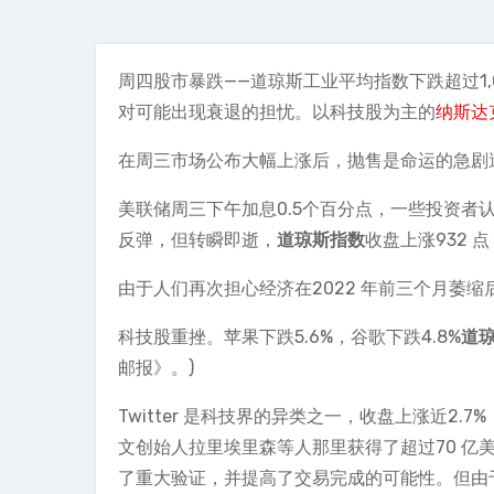
周四股市暴跌——道琼斯工业平均指数下跌超过1,
对可能出现衰退的担忧。以科技股为主的
纳斯达
在周三市场公布大幅上涨后，抛售是命运的急剧
美联储周三下午加息0.5个百分点，一些投资
反弹，但转瞬即逝，
道琼斯指数
收盘上涨932 点
由于人们再次担心经济在2022 年前三个月萎
科技股重挫。苹果下跌5.6%，谷歌下跌4.8%
道
邮报》。)
Twitter 是科技界的异类之一，收盘上涨近
文创始人拉里埃里森等人那里获得了超过70 
了重大验证，并提高了交易完成的可能性。但由