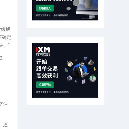
次缓解
不确定
决。”
3.
济注
，通