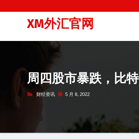
跳
至
XM外汇官网
内
容
周四股市暴跌，比特
财经资讯
5 月 8, 2022