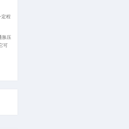
一定程
通胀压
它可