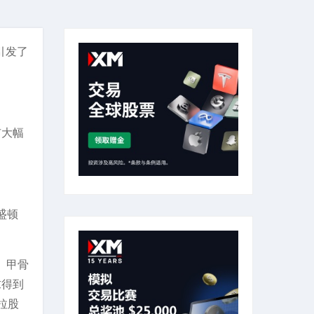
引发了
市大幅
盛顿
、甲骨
求得到
拉股