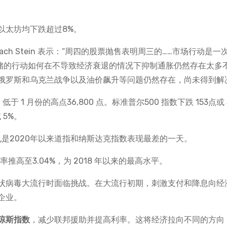
以太坊均下跌超过8%。
资官Zach Stein 表示：“周四的股票抛售表明周三的……市场行动是一
联储的行动如何在不导致经济衰退的情况下抑制通胀仍然存在太多
俄罗斯和乌克兰战争以及油价飙升等问题仍然存在，尚未得到解
，低于 1 月份的高点36,800 点。标准普尔500 指数下跌 153点或 
 5%。
也是2020年以来道指和纳斯达克指数表现最差的一天。
推高至3.04%，为 2018 年以来的最高水平。
状病毒大流行时面临挑战。在大流行初期，刺激支付和降息向经
企业。
琼斯指数
，减少联邦援助并提高利率。这将经济拉向不同的方向