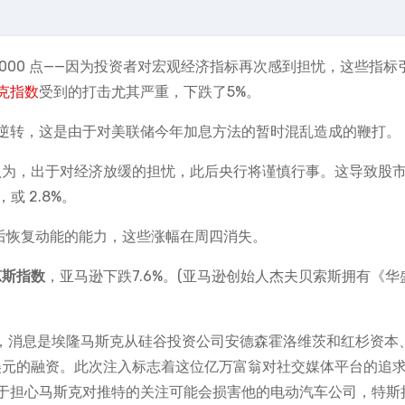
000 点——因为投资者对宏观经济指标再次感到担忧，这些指标
克指数
受到的打击尤其严重，下跌了5%。
逆转，这是由于对美联储今年加息方法的暂时混乱造成的鞭打。
者认为，出于对经济放缓的担忧，此后央行将谨慎行事。这导致股
，或 2.8%。
缩后恢复动能的能力，这些涨幅在周四消失。
琼斯指数
，亚马逊下跌7.6%。(亚马逊创始人杰夫贝索斯拥有《华
2.7%，消息是埃隆马斯克从硅谷投资公司安德森霍洛维茨和红杉资本
亿美元的融资。此次注入标志着这位亿万富翁对社交媒体平台的追
于担心马斯克对推特的关注可能会损害他的电动汽车公司，特斯