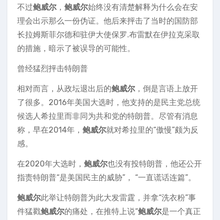
不过
鲍威尔
，
鲍威尔
始终没有清楚解释为什么会在安
理会出示那么一份伪证。他后来抨击了当时的国防部
长拉姆斯菲尔德和驻伊大使保罗.布雷默在伊拉克采取
的措施，暗示了被误导的可能性。
曾经猛烈抨击特朗普
相对而言，从政坛退出后的
鲍威尔
，倒是言语上放开
了很多。2016年美国大选时，他支持的是民主党总统
候选人希拉里而非同为共和党的特朗普。尽管有消息
称，早在2014年，
鲍威尔
就对希拉里的“傲慢”颇为反
感。
在2020年大选时，
鲍威尔
也没有投特朗普，他还公开
指责特朗普“是美国民主的威胁”， “一直谎话连篇”。
鲍威尔
此举让特朗普为此大发雷霆，并拿“洗衣粉”事
件猛戳
鲍威尔
的痛处，在推特上说“
鲍威尔
是一个真正