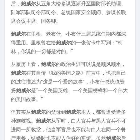
后，
鲍威尔
从五角大楼参谋逐渐升至国防部长助理、
陆军部队司令部司令、总统国家安全顾问、参谋长联
席会议主席、国务卿。
鲍威尔
在里根、老布什、小布什三届总统任期内都深
得重用。里根曾在给
鲍威尔
的一张贺卡中写到：“柯
林，你说的一切都是对的。”
从履历上看，
鲍威尔
的政治生涯可以说是顺风顺水，
鲍威尔
在其自传《我的美国之路》前言中，也把自己
的过往描述为“这是一个爱的故事”，小布什总统也赞
扬
鲍威尔
是“一个美国英雄、一个美国榜样和一个伟大
的美国故事。”
但其实从
鲍威尔
的父母到
鲍威尔
本人，都曾遭受诸多
种族歧视。
鲍威尔
从军时，白人官兵与黑人官兵不可
进同一所教堂，他当军官后也不能与白人在同一个餐
厅用餐，结婚时也不能入住好的宾馆。虽然
鲍威尔
后