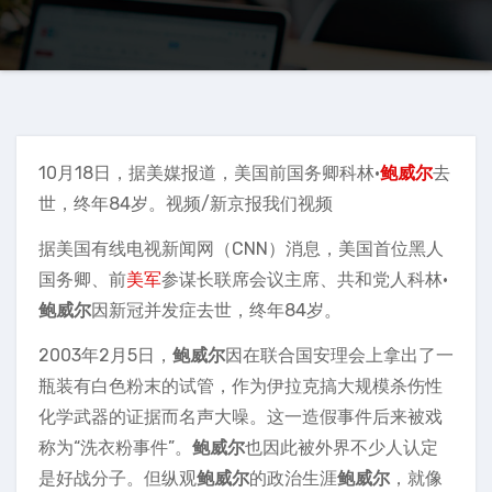
10月18日，据美媒报道，美国前国务卿科林·
鲍威尔
去
世，终年84岁。视频/新京报我们视频
据美国有线电视新闻网（CNN）消息，美国首位黑人
国务卿、前
美军
参谋长联席会议主席、共和党人科林·
鲍威尔
因新冠并发症去世，终年84岁。
2003年2月5日，
鲍威尔
因在联合国安理会上拿出了一
瓶装有白色粉末的试管，作为伊拉克搞大规模杀伤性
化学武器的证据而名声大噪。这一造假事件后来被戏
称为“洗衣粉事件”。
鲍威尔
也因此被外界不少人认定
是好战分子。但纵观
鲍威尔
的政治生涯
鲍威尔
，就像