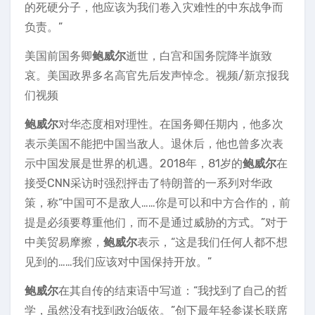
的死硬分子，他应该为我们卷入灾难性的中东战争而
负责。”
美国前国务卿
鲍威尔
逝世，白宫和国务院降半旗致
哀。美国政界多名高官先后发声悼念。视频/新京报我
们视频
鲍威尔
对华态度相对理性。在国务卿任期内，他多次
表示美国不能把中国当敌人。退休后，他也曾多次表
示中国发展是世界的机遇。2018年，81岁的
鲍威尔
在
接受CNN采访时强烈抨击了特朗普的一系列对华政
策，称“中国可不是敌人……你是可以和中方合作的，前
提是必须要尊重他们，而不是通过威胁的方式。”对于
中美贸易摩擦，
鲍威尔
表示，“这是我们任何人都不想
见到的……我们应该对中国保持开放。”
鲍威尔
在其自传的结束语中写道：“我找到了自己的哲
学，虽然没有找到政治皈依。”创下最年轻参谋长联席