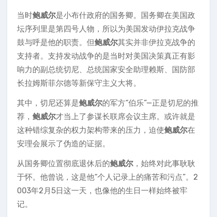
当时
鲍威尔
是小布什政府的国务卿。国务卿在美国政
坛序列里是第四号人物，所以为美国发动伊拉克战争
鼓与呼是他的职责。但
鲍威尔
其实并非伊拉克战争的
支持者。支持发动战争的是当时对美国决策真正有影
响力的副总统切尼、总统国家安全助理赖斯、国防部
长拉姆斯菲尔德等新保守主义大将。
其中，切尼还算是
鲍威尔
的军方“伯乐”—正是切尼的推
荐，
鲍威尔
才当上了参谋长联席会议主席。或许就是
这种错综复杂的权力架构带来的压力，迫使
鲍威尔
在
安理会展示了伪造的证据。
从国务卿位置彻底退休后的
鲍威尔
，始终对此事耿耿
于怀。他曾说，这是他“个人记录上的痛苦和污点”。2
003年2月5日这一天，也像他的生日一样始终被牢
记。