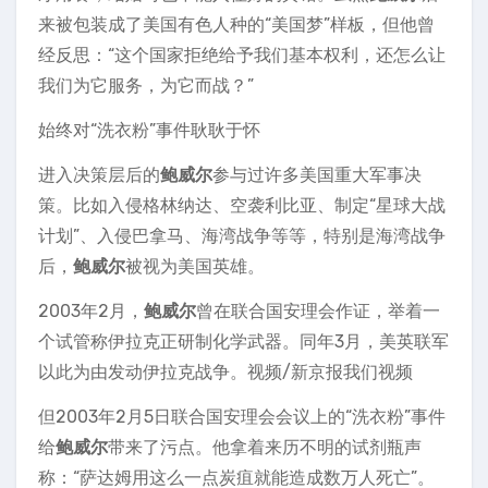
来被包装成了美国有色人种的“美国梦”样板，但他曾
经反思：“这个国家拒绝给予我们基本权利，还怎么让
我们为它服务，为它而战？”
始终对“洗衣粉”事件耿耿于怀
进入决策层后的
鲍威尔
参与过许多美国重大军事决
策。比如入侵格林纳达、空袭利比亚、制定“星球大战
计划”、入侵巴拿马、海湾战争等等，特别是海湾战争
后，
鲍威尔
被视为美国英雄。
2003年2月，
鲍威尔
曾在联合国安理会作证，举着一
个试管称伊拉克正研制化学武器。同年3月，美英联军
以此为由发动伊拉克战争。视频/新京报我们视频
但2003年2月5日联合国安理会会议上的“洗衣粉”事件
给
鲍威尔
带来了污点。他拿着来历不明的试剂瓶声
称：“萨达姆用这么一点炭疽就能造成数万人死亡”。