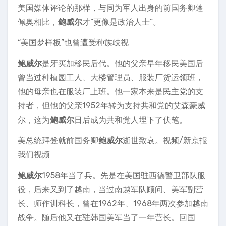
美国媒体评论的那样，与同为军人出身的前国务卿蓬
佩奥相比，
鲍威尔
才“更像是政治人士”。
“美国梦样板”也曾遭受种族歧视
鲍威尔
是牙买加移民后代。他的父亲早年移民美国后
曾当过种植园工人、大楼管理员、服装厂货运领班，
他的母亲也在服装厂上班。他一家本来是民主党的支
持者，但他的父亲1952年转为支持共和党的艾森豪威
尔，这为
鲍威尔
日后成为共和党人埋下了伏笔。
美总统拜登就前国务卿
鲍威尔
逝世致哀。视频/新京报
我们视频
鲍威尔
1958年当了兵。先是在美国驻西德警卫部队服
役，后来又到了越南，当过南越军队顾问、美军副营
长、师作训科长，曾在1962年、1968年两次参加越南
战争。随后他又在驻韩国美军当了一年营长。回国