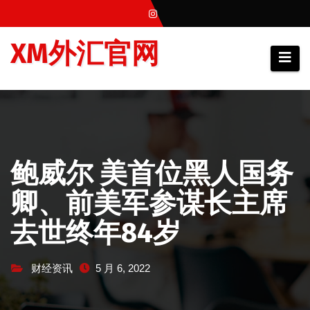
跳
至
XM外汇官网
内
容
鲍威尔 美首位黑人国务
卿、前美军参谋长主席
去世终年84岁
财经资讯
5 月 6, 2022