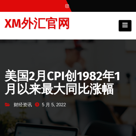
跳
至
XM外汇官网
内
容
美国2月CPI创1982年1
月以来最大同比涨幅
财经资讯
5 月 5, 2022