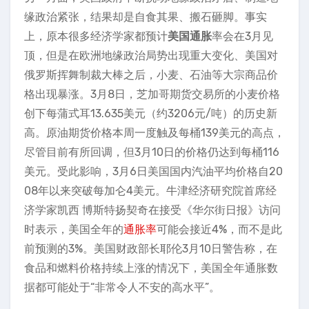
缘政治紧张，结果却是自食其果、搬石砸脚。事实
上，原本很多经济学家都预计
美国通胀
率会在3月见
顶，但是在欧洲地缘政治局势出现重大变化、美国对
俄罗斯挥舞制裁大棒之后，小麦、石油等大宗商品价
格出现暴涨。3月8日，芝加哥期货交易所的小麦价格
创下每蒲式耳13.635美元（约3206元/吨）的历史新
高。原油期货价格本周一度触及每桶139美元的高点，
尽管目前有所回调，但3月10日的价格仍达到每桶116
美元。受此影响，3月6日美国国内汽油平均价格自20
08年以来突破每加仑4美元。牛津经济研究院首席经
济学家凯西 博斯特扬契奇在接受《华尔街日报》访问
时表示，美国全年的
通胀率
可能会接近4%，而不是此
前预测的3%。美国财政部长耶伦3月10日警告称，在
食品和燃料价格持续上涨的情况下，美国全年通胀数
据都可能处于“非常令人不安的高水平”。