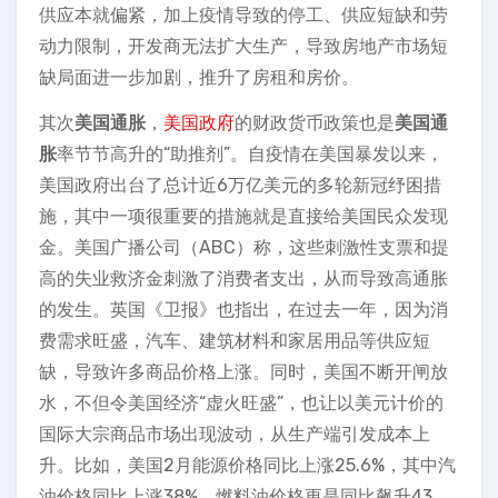
供应本就偏紧，加上疫情导致的停工、供应短缺和劳
动力限制，开发商无法扩大生产，导致房地产市场短
缺局面进一步加剧，推升了房租和房价。
其次
美国通胀
，
美国政府
的财政货币政策也是
美国通
胀
率节节高升的“助推剂”。自疫情在美国暴发以来，
美国政府出台了总计近6万亿美元的多轮新冠纾困措
施，其中一项很重要的措施就是直接给美国民众发现
金。美国广播公司（ABC）称，这些刺激性支票和提
高的失业救济金刺激了消费者支出，从而导致高通胀
的发生。英国《卫报》也指出，在过去一年，因为消
费需求旺盛，汽车、建筑材料和家居用品等供应短
缺，导致许多商品价格上涨。同时，美国不断开闸放
水，不但令美国经济“虚火旺盛”，也让以美元计价的
国际大宗商品市场出现波动，从生产端引发成本上
升。比如，美国2月能源价格同比上涨25.6%，其中汽
油价格同比上涨38%，燃料油价格更是同比飙升43.