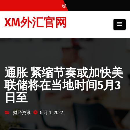
跳
至
XM外汇官网
内
容
通胀 紧缩节奏或加快美
联储将在当地时间5月3
日至
财经资讯
5 月 1, 2022