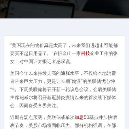
“美国现在的物价真是太高了，未来我们进超市可能都
要买不起日用品了。”在旧金山一家
科技
企业工作的张
女士对中国证券报记者感叹说。
美国今年以来持续走高的
通胀
水平，不仅给本地消费
者带来巨大压力，更是让长期“鸽派”的美联储忧心忡
忡。下周美联储将召开新一轮议息会议，会后美联储
主席鲍威尔将召开新冠肺炎疫情以来的首次线下媒体
会，因而备受各界关注。
近期有观点预测，美联储或单次
加息
50基点并加快缩
表节奏，美股市场将面临压力。部分机构强调，在部