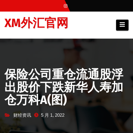
跳
至
XM外汇官网
内
容
保险公司重仓流通股浮
出股价下跌新华人寿加
仓万科A(图)
财经资讯
5 月 1, 2022