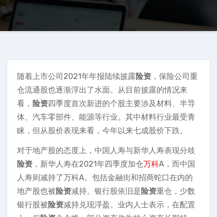
随着上市公司2021年年报陆续披露
险资
，保险公司重
仓流通股也逐渐浮出了水面。从目前披露的情况来
看，
险资
四季度首次新进的个股主要涉及材料、半导
体、汽车零部件、能源等行业。其中材料行业最受青
睐，但从股价表现来看，今年以来七成股价下跌。
对于地产股的态度上，中国人寿与新华人寿表现分歧
险资
，新华人寿在2021年四季度加仓
万科
A，而中国
人寿则减持了万科A。包括金融街和招商蛇口在内的
地产股也被
险资
减持。银行股依旧是
险资
重仓，少数
银行股被
险资
减持兑现浮盈。业内人士表示，在配置