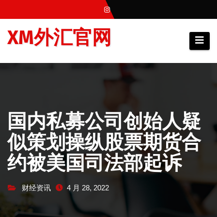
跳
至
XM外汇官网
内
容
国内私募公司创始人疑
似策划操纵股票期货合
约被美国司法部起诉
财经资讯
4 月 28, 2022