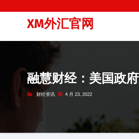
跳
至
XM外汇官网
内
容
融慧财经：美国政府股
财经资讯
4 月 23, 2022