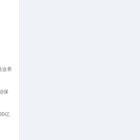
商业养
动保
00亿