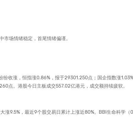
盘中市场情绪稳定，首尾情绪偏谨。
涨，恒指涨0.86%，报于29301.250点；国企指数涨1.03
276.260点。港股今日主板成交557.02亿港元，成交额持续疲软。
大涨9.5%，最近9个股交易日累计上涨近80%。BBI生命科学（01