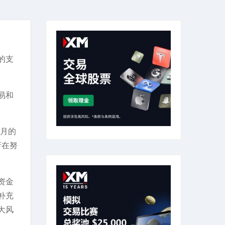
的支
易和
0月的
府在努
资金
补充
大风