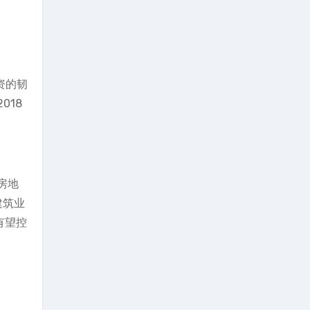
资的韧
018
期房地
建筑业
有望控