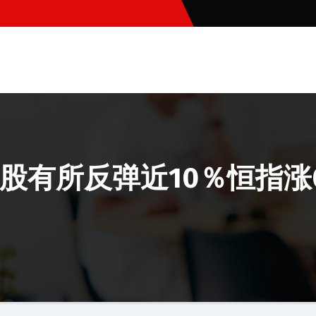
有所反弹近10％恒指涨0