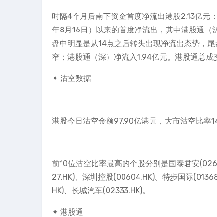
时隔4个月后南下资金首度净流出港股2.13亿元
年8月16日）以来的首度净流出，其中港股通（沪
盘中明显是从14点之后转头出现净流出态势，
窄；港股通（深）净流入1.94亿元。港股通总成交1
✦ 沽空数据
港股今日沽空金额97.90亿港元，大市沽空比率14.0
前10位沽空比率最高的个股分别是国泰君安(02611.H
27.HK)、深圳控股(00604.HK)、特步国际(01368
HK)、长城汽车(02333.HK)。
✦ 港股通