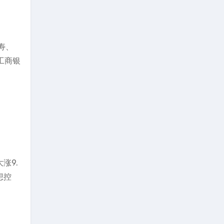
寿、
工商银
涨9.
想控