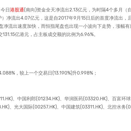
：今日
港股通
(南向)资金全天净流出2.13亿元，为时隔4个多月（自
）净流出4.07亿元，这是自2017年9月15日后的首度净流出，
尾盘净流出速度加快，而恒指尾盘也出现一小波向下走势，涨幅有
31.15亿港元，占主板成交额的比例为6.96%。
88%，较上一个交易日(13.190%)升0.998%；
K)、中国利郎(01234.HK)、华润医药(03320.HK)、百富环球(
.HK)、光大国际(00257.HK)、中国建筑(03311.HK)、北控水务(00