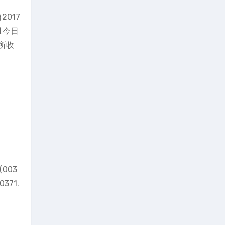
2017
且今日
所收
003
371.