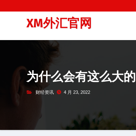
跳
至
XM外汇官网
内
容
为什么会有这么大的
财经资讯
4 月 23, 2022