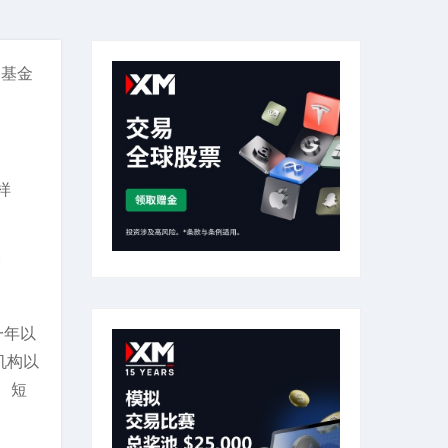
募基金
样
基
一年以
机构以
、短