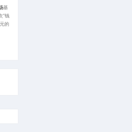
场
基
次“钱
亿元的