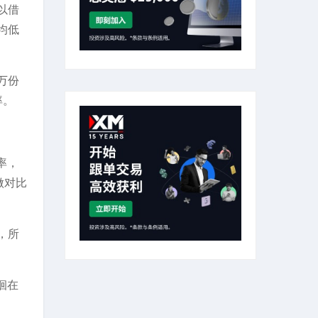
以借
均低
万份
率。
率，
做对比
，所
徊在