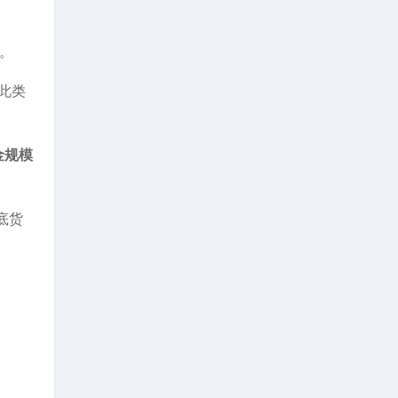
%。
此类
金规模
底货
。