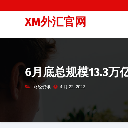
跳
至
XM外汇官网
内
容
6月底总规模13.3万
财经资讯
4 月 22, 2022