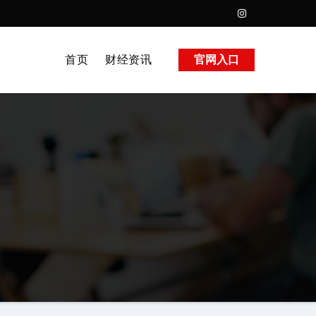
首页
财经资讯
官网入口