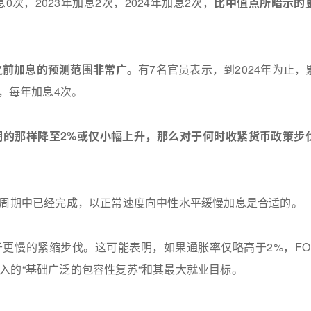
次，2023年加息2次，2024年加息2次，
比中值点所暗示的
年之前加息的预测范围非常广。
有7名官员表示，到2024年为止，
时，每年加息4次。
期的那样降至2%或仅小幅上升，那么对于何时收紧货币政策步
轮周期中已经完成，以正常速度向中性水平缓慢加息是合适的。
于更慢的紧缩步伐。这可能表明，如果通胀率仅略高于2%，FO
入的“基础广泛的包容性复苏“和其最大就业目标。