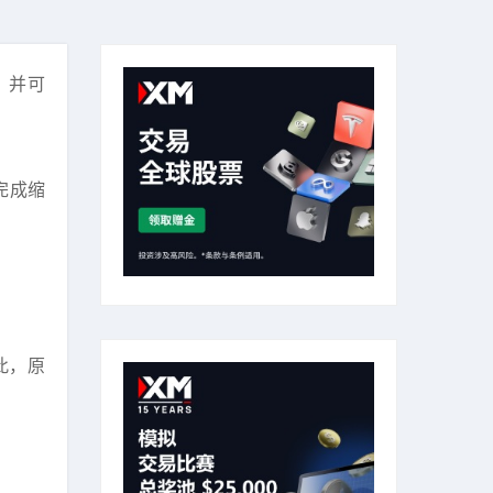
，并可
完成缩
此，原