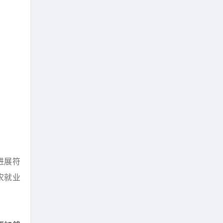
进展符
农就业