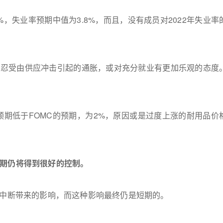
%，失业率预期中值为3.8%，而且，没有成员对2022年失业率
意忍受由供应冲击引起的通胀，或对充分就业有更加乐观的态度
的预期低于FOMC的预期，为2%，原因或是过度上涨的耐用品价
期仍将得到很好的控制。
链中断带来的影响，而这种影响最终仍是短期的。