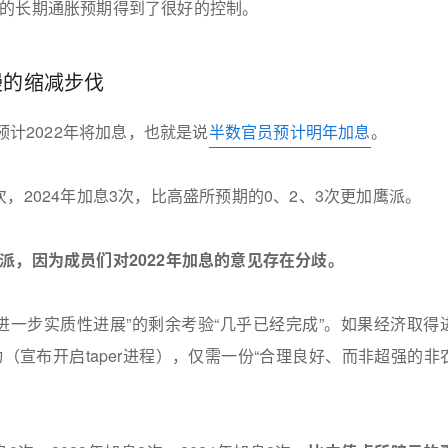
的长期通胀预期得到了很好的控制。
慢的缩减步伐
预计2022年将加息，也就是说
半数官员预计明年加息
。
3次，2024年加息3次，比高盛所预期的0、2、3次更加鹰派。
派，因为成员们对2022年加息的意见存在分歧。
进一步实质性进展”的剩余考验“几乎已经完成”。如果经济取得
宣布开启taper进程），仅需一份“合理良好、而非超强的非