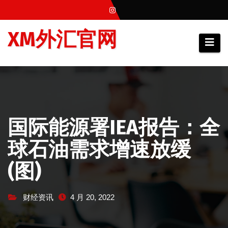
跳
至
XM外汇官网
内
容
国际能源署IEA报告：全
球石油需求增速放缓
(图)
财经资讯
4 月 20, 2022