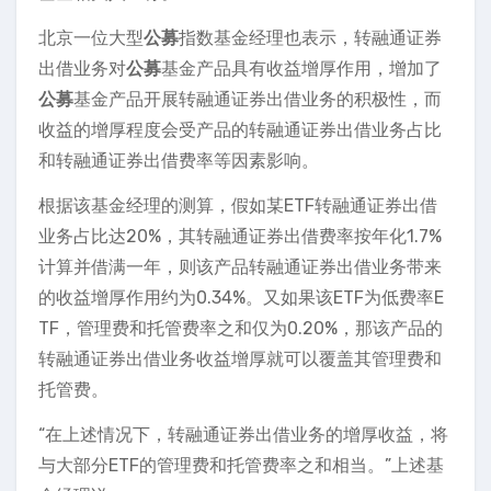
北京一位大型
公募
指数基金经理也表示，转融通证券
出借业务对
公募
基金产品具有收益增厚作用，增加了
公募
基金产品开展转融通证券出借业务的积极性，而
收益的增厚程度会受产品的转融通证券出借业务占比
和转融通证券出借费率等因素影响。
根据该基金经理的测算，假如某ETF转融通证券出借
业务占比达20%，其转融通证券出借费率按年化1.7%
计算并借满一年，则该产品转融通证券出借业务带来
的收益增厚作用约为0.34%。又如果该ETF为低费率E
TF，管理费和托管费率之和仅为0.20%，那该产品的
转融通证券出借业务收益增厚就可以覆盖其管理费和
托管费。
“在上述情况下，转融通证券出借业务的增厚收益，将
与大部分ETF的管理费和托管费率之和相当。”上述基