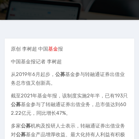
原创 李树超 中国
基金
报
中国基金报记者 李树超
从2019年6月起步，
公募
基金参与转融通证券出借业
务总市值又创新高。
截至2021年基金年报，该制度实施2年半，已有193只
公募
基金参与了转融通证券出借业务，总市值达到60
2.22亿元，同比增长47%。
多家
公募
机构及投研人士表示，转融通证券出借业务
对
公募
基金产品增厚收益、最大化持有人利益有积极