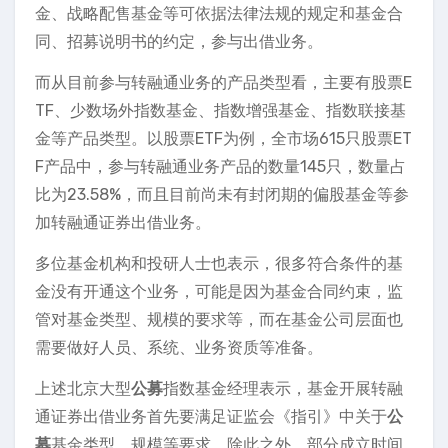
金、战略配售基金等可依据法律法规的规定和基金合
同、招募说明书的约定，参与出借业务。
而从目前参与转融通业务的产品类型看，主要有股票E
TF、少数场外指数基金、指数增强基金、指数联接基
金等产品类型。以股票ETF为例，全市场615只股票ET
F产品中，参与转融通业务产品的数量145只，数量占
比为23.58%，而且目前尚未有封闭期的偏股基金等参
加转融通证券出借业务。
多位基金机构和投研人士也表示，很多符合条件的基
金没有开通这个业务，可能是因为基金合同约束，监
管对基金类型、规模的要求等，而在基金公司层面也
需要做好人员、系统、业务资质等准备。
上述北京大型
公募
指数基金经理表示，基金开展转融
通证券出借业务首先要满足证监会《指引》中关于
公
募
基金类型、规模等要求。除此之外，部分成立时间