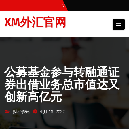
跳
至
XM外汇官网
内
容
公募基金参与转融通证
券出借业务总市值达又
创新高亿元
财经资讯
4 月 19, 2022