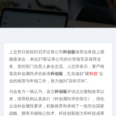
上交所日前组织召开证券公司
科创板
保荐业务线上视
频座谈会，来自27家证券公司的分管领导及保荐业
务、质控部门负责人参会交流。上交所表示，要严格
落实科创属性评价标准
科创板
，扎实做好“硬
科技
”企
业的推荐与申报工作，努力做到“应科尽科”。
与会各方一致认为，设立
科创板
并试点注册制改革以
来，保荐机构认真执行《科创属性评价指引》，强化
企业科创属性要求，积极推荐和承销了一批符合国家
战略、拥有关键核心技术、科技创新能力和科技成果