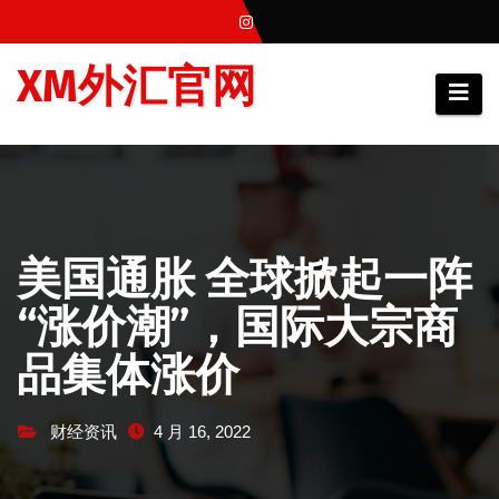
跳
至
XM外汇官网
内
容
美国通胀 全球掀起一阵
“涨价潮”，国际大宗商
品集体涨价
财经资讯
4 月 16, 2022