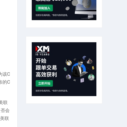
为该C
布的C
美联
是否会
”美联