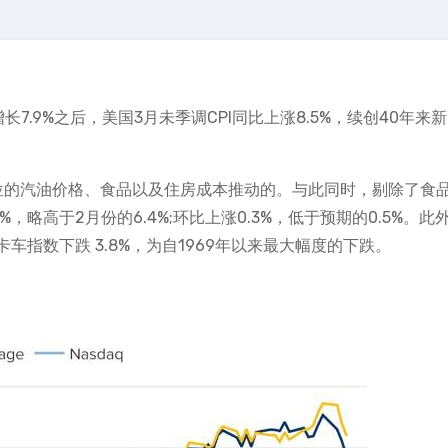
.9%之后，美国3月未季调CPI同比上涨8.5%，续创40年来
位的汽油价格、食品以及住房成本推动的。与此同时，剔除了食
%，略高于2月份的6.4%;环比上涨0.3%，低于预期的0.5%。此
指数下跌 3.8%，为自1969年以来最大幅度的下跌。