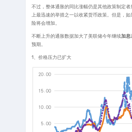
不过，整体通胀的同比涨幅仍是其他政策制定者
上最迅速的举措之一以收紧货币政策。但是，如
险将会增加。
不断上升的通胀数据加大了美联储今年继续
加息
预期。
1、价格压力已扩大