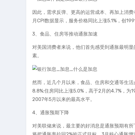
因此，需求反弹、更高的运营成本、再加上消费
月CPI数据显示，服务价格同比上涨5.1%，创19
3、食品、住房等推动通胀加速
对美国消费者来说，他们首先感受到通胀最明显
素。
然而，近几个月以来，食品、住房和交通等生活
8.8%;住房同比上涨5.0%，高于2月的4.7%，为
2007年5月以来的最高水平。
4、通胀预期下降
对美联储来说，最主要的好消息是通胀预期有所
将把通胀率拉回2%的正式目标。3月核心通胀