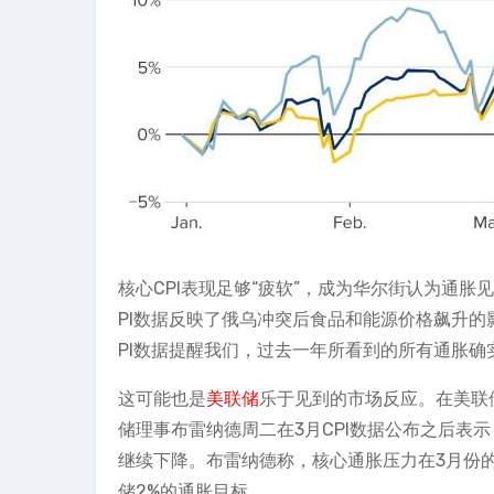
核心CPI表现足够“疲软”，成为华尔街认为通
PI数据反映了俄乌冲突后食品和能源价格飙升
PI数据提醒我们，过去一年所看到的所有通胀确
这可能也是
美联储
乐于见到的市场反应。在美联
储理事布雷纳德周二在3月CPI数据公布之后表示
继续下降。布雷纳德称，核心通胀压力在3月份的
储2%的通胀目标。