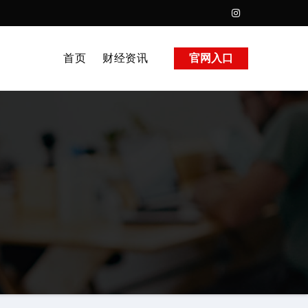
首页
财经资讯
官网入口