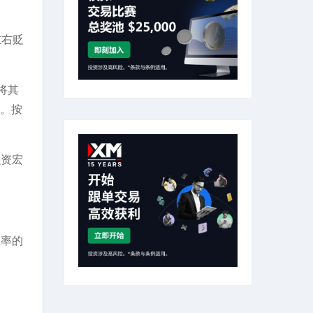
左右贬
将其
元。按
融资宏
汇率的