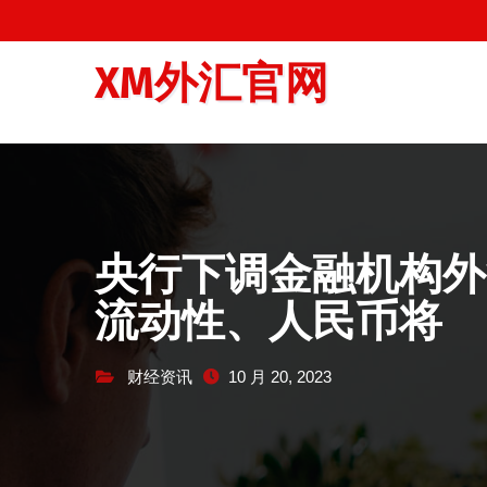
跳
至
XM外汇官网
内
容
央行下调金融机构外
流动性、人民币将
财经资讯
10 月 20, 2023