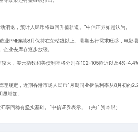
险等政策还有望继续推出。
扰动消退，预计人民币将重回升值轨道。”中信证券如是认为。
制造业PMI连续8月保持在荣枯线以上。暑期出行需求旺盛，电影
，企业去库存逐步放缓。
，美元指数和美债利率将分别在102-105附近以及4%-4.4
理规定，近期香港市场人民币1月期同业拆借利率从8月初的2.
明显增加。
币汇率回稳有坚实基础。”中信证券表示。（央广资本眼）