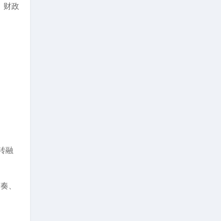
。财政
转融
节奏、