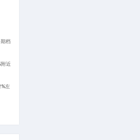
暑期档
%附近
2%左