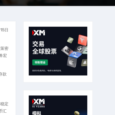
15日
政策密
券宏
存款
到稳定
币汇