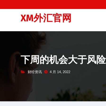
跳
至
XM外汇官网
内
容
下周的机会大于风险
财经资讯
4 月 14, 2022