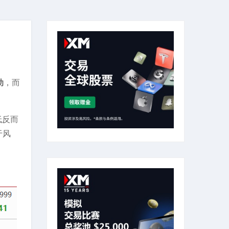
动
，而
低反而
于风