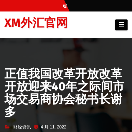
跳
至
XM外汇官网
内
容
正值我国改革开放改革
开放迎来40年之际间市
场交易商协会秘书长谢
多
财经资讯
4 月 11, 2022