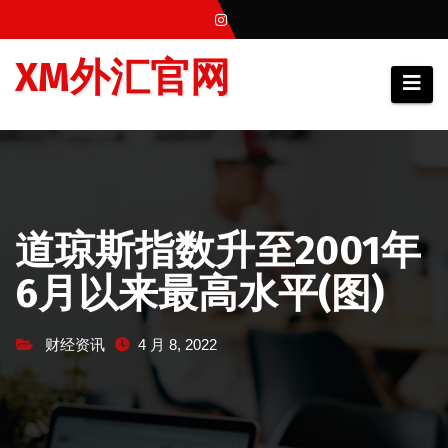
跳
至
XM外汇官网
内
容
道琼斯指数升至2001年
6月以来最高水平(图)
财经资讯
4 月 8, 2022