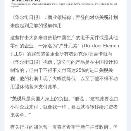
《华尔街日报》：商业领域称，拜登的对华
关税
计划
未能起到足够的缓解作用
这些抨击大多来自依赖中国生产的电子元件或是其他
零件的企业。一家名为“户外元素”（Outdoor Elemen
t LLC）的露营装备企业所有者迈克尔·莫吉卡就向
《华尔街日报》抱怨，该公司的产品是在中国设计和
制造的，但由于不得不支付高达25%的进口
关税
关
税
，他的利润出现了大幅度降低，以至于他不得不动
用退休储蓄来支付账单。
“
关税
只是美国人身上的负担。”他说，“这笔账要么由
小型企业来付，就像我一样，要么就得转移给消费者
来买单。”
有关行业的团体曾一度将寄希望于新任拜登政府，但