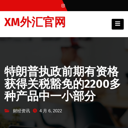
跳
至
XM外汇官网
内
容
特朗普执政前期有资格
获得关税豁免的2200多
种产品中一小部分
财经资讯
4 月 6, 2022