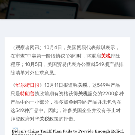
（观察者网讯）10月4日，美国贸易代表戴琪表示，
在审查“中美第一阶段协议”的同时，将重启
关税
排除
程序；10月5日，美国贸易代表办公室就549项产品排
除清单对外征求意见。
《
华尔街日报
》10月11日报道称
关税
，这549种产品
只是
特朗普
执政前期有资格获得
关税
豁免的2200多种
产品中的一小部分，很多豁免到期的产品并未包含在
这549种产品中。因此，许多美国企业并没有停止对
拜登政府对华
关税
政策的抨击。