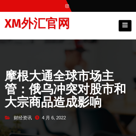
跳
至
XM外汇官网
内
容
摩根大通全球市场主
管：俄乌冲突对股市和
大宗商品造成影响
财经资讯
4 月 6, 2022