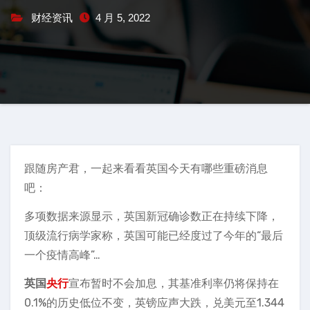
财经资讯
4 月 5, 2022
跟随房产君，一起来看看英国今天有哪些重磅消息
吧：
多项数据来源显示，英国新冠确诊数正在持续下降，
顶级流行病学家称，英国可能已经度过了今年的“最后
一个疫情高峰”…
英国
央行
宣布暂时不会加息，其基准利率仍将保持在
0.1%的历史低位不变，英镑应声大跌，兑美元至1.344