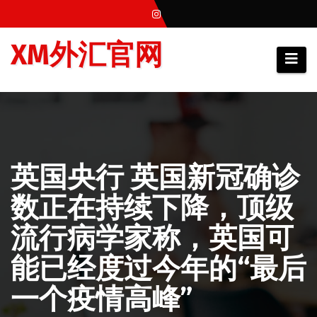
跳
至
XM外汇官网
内
容
英国央行 英国新冠确诊
数正在持续下降，顶级
流行病学家称，英国可
能已经度过今年的“最后
一个疫情高峰”