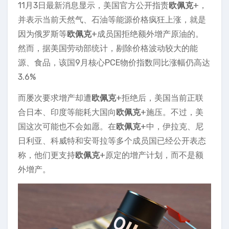
11月3日最新消息显示，美国官方公开指责
欧佩克
+，
并表示当前天然气、石油等能源价格疯狂上涨，就是
因为俄罗斯等
欧佩克
+成员国拒绝额外增产原油的。
然而，据美国劳动部统计，剔除价格波动较大的能
源、食品，该国9月核心PCE物价指数同比涨幅仍高达
3.6%
而屡次要求增产却遭
欧佩克
+拒绝后，美国当前正联
合日本、印度等能耗大国向
欧佩克
+施压。不过，美
国这次可能也不会如愿。在
欧佩克
+中，伊拉克、尼
日利亚、科威特和安哥拉等多个成员国已经公开表态
称，他们更支持
欧佩克
+原定的增产计划，而不是额
外增产。