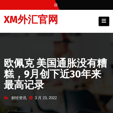
跳
至
XM外汇官网
内
容
欧佩克 美国通胀没有糟
糕，9月创下近30年来
最高记录
财经资讯
3 月 23, 2022