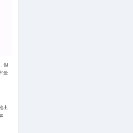
，但
率最
推出
罕