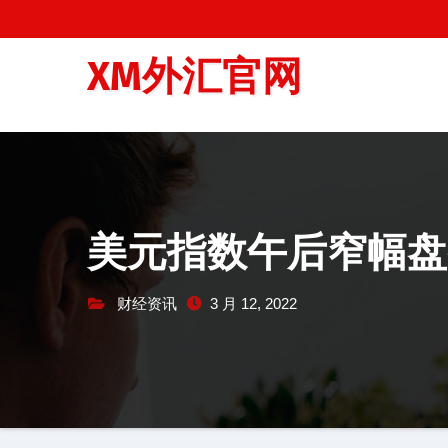
跳
至
XM外汇官网
内
容
美元指数午后窄幅盘
财经资讯
3 月 12, 2022