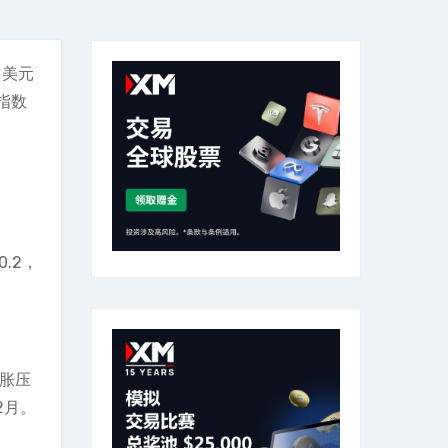
日美元
指数
0.2，
。
通胀压
2月。